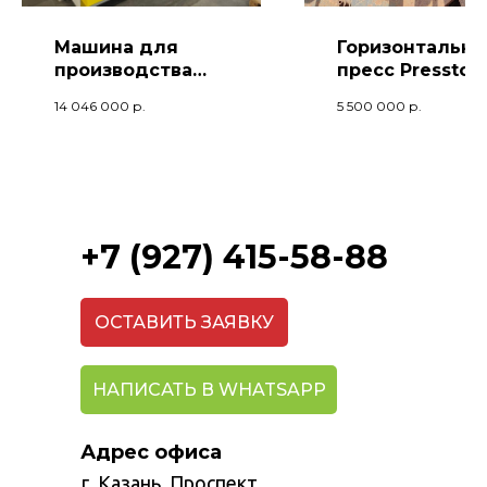
Машина для
Горизонтальн
производства
пресс Pressto (
стрейч пленки
тонн усилие)
14 046 000
р.
5 500 000
р.
XHD-
L65/90/65X/1850.
+7 (927) 415-58-88
ОСТАВИТЬ ЗАЯВКУ
НАПИСАТЬ В WHATSAPP
Адрес офиса
г. Казань, Проспект