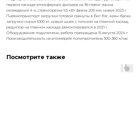
первом каскаде атмосферная, фильера на 18 стренг, ванна
охлаждения 4 м, стренгорезка 5.5 кВт фреза 200 мм, новая 2023 г.
Пневмотранспорт загрузки готовой гранулы в биг-бэг, кран-балка
загрузки сырья 1000 кг, новый шнек с гильзой на главный каскад,
редуктор на главном каскаде ремонтировался в 2021 г.
Оборудование подключено, работа прекращена 15 августа 2024 г
Производительность на агломерате полипропилена 300-360 к/час
Посмотрите также