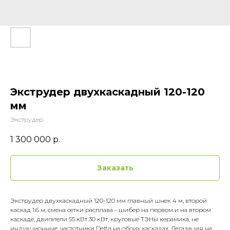
Экструдер двухкаскадный 120-120
мм
Экструдер
1 300 000
р.
Заказать
Экструдер двухкаскадный 120-120 мм главный шнек 4 м, второй
каскад 1.6 м, смена сетки расплава - шибер на первом и на втором
каскаде, двигатели 55 кВт 30 кВт, круговые ТЭНы керамика, не
индукционные, частотники Delta на обоих каскадах. Дегазация на