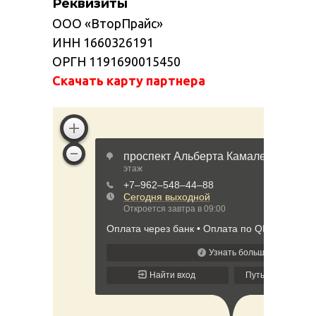
Реквизиты
ООО «ВторПрайс»
ИНН 1660326191
ОРГН 1191690015450
Скачать карту партнера