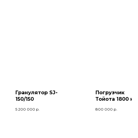
Гранулятор SJ-
Погрузчик
150/150
Тойота 1800 кг.
2005 гв.
5 200 000
р.
800 000
р.