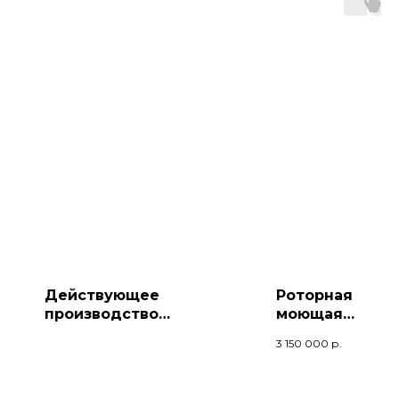
Действующее
Роторная
производство
моющая
переработки
дробилка для
3 150 000
р.
вспененного
жестких
полистирола
полимерных
отходов