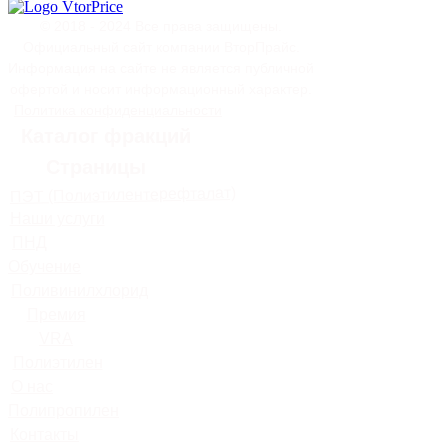
© 2018 - 2024 Все права защищены.
Официальный сайт компании ВторПрайс.
Информация на сайте не является публичной
офертой и носит информационный характер.
Политика конфиденциальности
Каталог фракций
Страницы
ПЭТ (Полиэтилентерефталат)
Наши услуги
ПНД
Обучение
Поливинилхлорид
Премия
VRA
Полиэтилен
О нас
Полипропилен
Контакты