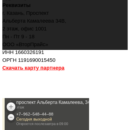
Реквизиты
г. Казань, Проспект
Альберта Камалеева 34В,
2 этаж, офис 1001
Пн - Пт 9 - 18
ООО «ВторПрайс»
ИНН 1660326191
ОРГН 1191690015450
Скачать карту партнера
ОСТАВИТЬ ЗАЯВКУ
НАПИСАТЬ В WHATSAPP