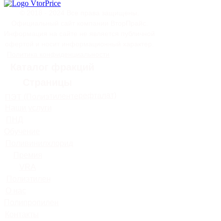
© 2018 - 2024 Все права защищены.
Официальный сайт компании ВторПрайс.
Информация на сайте не является публичной
офертой и носит информационный характер.
Политика конфиденциальности
Каталог фракций
Страницы
ПЭТ (Полиэтилентерефталат)
Наши услуги
ПНД
Обучение
Поливинилхлорид
Премия
VRA
Полиэтилен
О нас
Полипропилен
Контакты