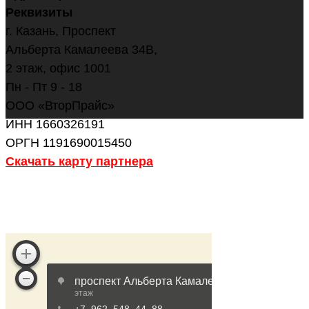
Реквизиты
г. Казань, Проспект
Альберта Камалеева 34В,
2 этаж, офис 1001
Пн - Пт 9 - 18
ООО «ВторПрайс»
ИНН 1660326191
ОРГН 1191690015450
Скачать карту партнера
ОСТАВИТЬ ЗАЯВКУ
НАПИСАТЬ В WHATSAPP