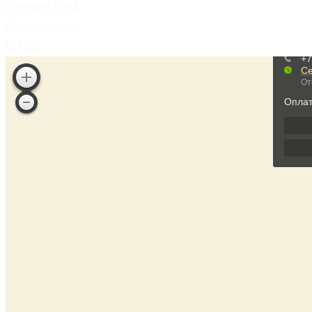
Премия VRA
Полиэтилен
НАПИСАТЬ В WHATSAPP
О нас
Полипропилен
Контакты
Полистирол
Акрилонитрилбутадиенстирол
Услуги
Покупка вторсырья
Продажа вторсырья
Продажа оборудования
Экосбор со скидкой
Продажа вторичной гарнулы
Продажа красителей