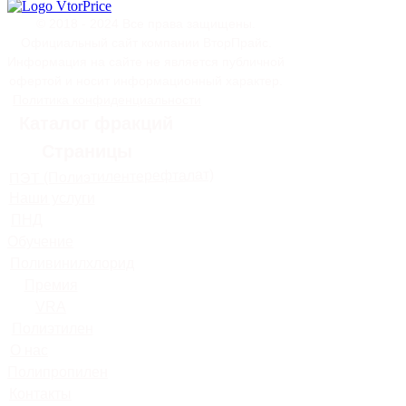
© 2018 - 2024 Все права защищены.
Официальный сайт компании ВторПрайс.
Информация на сайте не является публичной
офертой и носит информационный характер.
Политика конфиденциальности
Каталог фракций
Страницы
ПЭТ (Полиэтилентерефталат)
Наши услуги
ПНД
Обучение
Поливинилхлорид
Премия
VRA
Полиэтилен
О нас
Полипропилен
Контакты