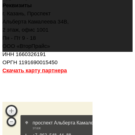
Реквизиты
г. Казань, Проспект
Альберта Камалеева 34В,
2 этаж, офис 1001
Пн - Пт 9 - 18
ООО «ВторПрайс»
ИНН 1660326191
ОРГН 1191690015450
Скачать карту партнера
ОСТАВИТЬ ЗАЯВКУ
НАПИСАТЬ В WHATSAPP