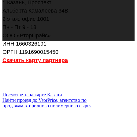
г. Казань, Проспект
Альберта Камалеева 34В,
2 этаж, офис 1001
Пн - Пт 9 - 18
ООО «ВторПрайс»
ИНН 1660326191
ОРГН 1191690015450
Скачать карту партнера
ОСТАВИТЬ ЗАЯВКУ
НАПИСАТЬ В WHATSAPP
Посмотреть на карте Казани
Найти проезд до VtorPrice, агентство по
продажам вторичного полимерного сырья