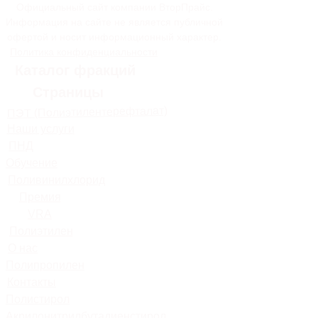
Официальный сайт компании ВторПрайс.
Информация на сайте не является публичной
офертой и носит информационный характер.
Политика конфиденциальности
Каталог фракций
Страницы
ПЭТ (Полиэтилентерефталат)
Наши услуги
ПНД
Обучение
Поливинилхлорид
Премия
VRA
Полиэтилен
О нас
Полипропилен
Контакты
Полистирол
Акрилонитрилбутадиенстирол