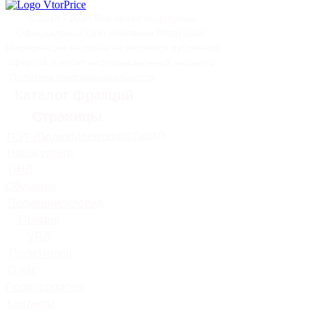
© 2018 - 2024 Все права защищены.
Официальный сайт компании ВторПрайс.
Информация на сайте не является публичной
офертой и носит информационный характер.
Политика конфиденциальности
Каталог фракций
Страницы
ПЭТ (Полиэтилентерефталат)
Наши услуги
ПНД
Обучение
Поливинилхлорид
Премия
VRA
Полиэтилен
О нас
Полипропилен
Контакты