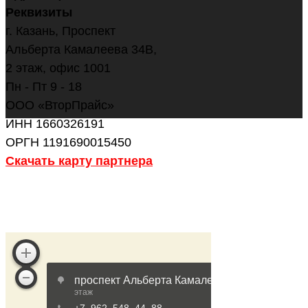
Реквизиты
г. Казань, Проспект
Альберта Камалеева 34В,
2 этаж, офис 1001
Пн - Пт 9 - 18
ООО «ВторПрайс»
ИНН 1660326191
ОРГН 1191690015450
Скачать карту партнера
ОСТАВИТЬ ЗАЯВКУ
НАПИСАТЬ В WHATSAPP