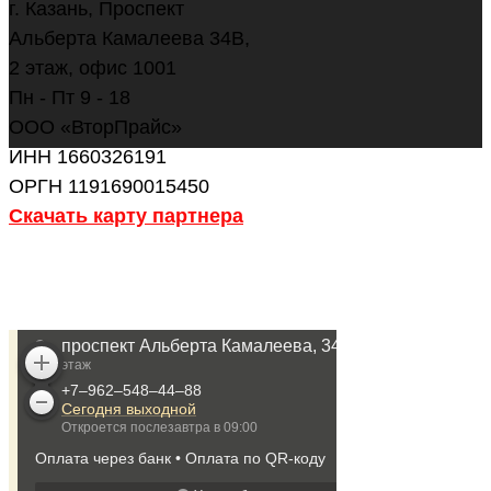
г. Казань, Проспект
Альберта Камалеева 34В,
2 этаж, офис 1001
Пн - Пт 9 - 18
ООО «ВторПрайс»
ИНН 1660326191
ОРГН 1191690015450
Скачать карту партнера
ОСТАВИТЬ ЗАЯВКУ
НАПИСАТЬ В WHATSAPP