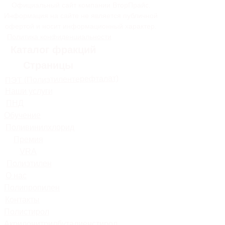
Официальный сайт компании ВторПрайс.
Информация на сайте не является публичной
офертой и носит информационный характер.
Политика конфиденциальности
Каталог фракций
Страницы
ПЭТ (Полиэтилентерефталат)
Наши услуги
ПНД
Обучение
Поливинилхлорид
Премия
VRA
Полиэтилен
О нас
Полипропилен
Контакты
Полистирол
Акрилонитрилбутадиенстирол